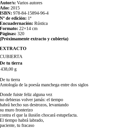
Autor/s:
Varios autores
Año:
2015
ISBN:
978-84-15894-96-4
Nº de edición:
1ª
Encuadernación:
Rústica
Formato:
22×14 cm
Páginas:
320
(Próximamente extracto y cubierta)
EXTRACTO
CUBIERTA
De tu tierra
438,00 g
De tu tierra
Antología de la poesía manchega entre dos siglos
Donde fuiste feliz alguna vez
no debieras volver jamás: el tiempo
habrá hecho sus destrozos, levantando
su muro fronterizo
contra el que la ilusión chocará estupefacta.
El tiempo habrá labrado,
paciente, tu fracaso