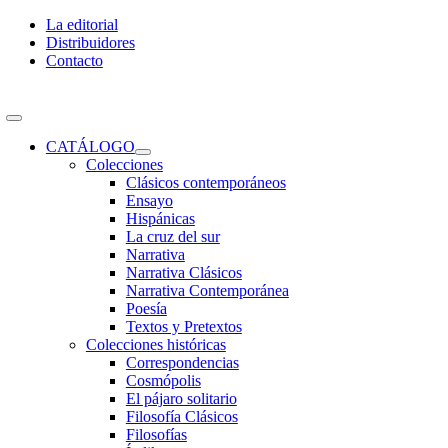
Skip
La editorial
to
Distribuidores
content
Contacto
Toggle
Navigation
CATÁLOGO
Colecciones
Clásicos contemporáneos
Ensayo
Hispánicas
La cruz del sur
Narrativa
Narrativa Clásicos
Narrativa Contemporánea
Poesía
Textos y Pretextos
Colecciones históricas
Correspondencias
Cosmópolis
El pájaro solitario
Filosofía Clásicos
Filosofías