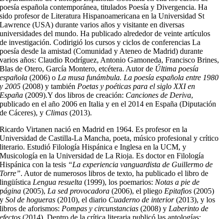
poesía española contemporánea, titulados Poesía y Divergencia. Ha
sido profesor de Literatura Hispanoamericana en la Universidad St
Lawrence (USA) durante varios años y visitante en diversas
universidades del mundo. Ha publicado alrededor de veinte artículos
de investigación. Codirigió los cursos y ciclos de conferencias La
poesía desde la amistad (Comunidad y Ateneo de Madrid) durante
varios años: Claudio Rodríguez, Antonio Gamoneda, Francisco Brines
Blas de Otero, García Montero, etcétera. Autor de
Última poesía
española
(2006) o
La musa funámbula. La poesía española entre 1980
y 2005
(2008) y también
Poetas y poéticas para el siglo XXI en
España
(2009).Y dos libros de creación:
Canciones de Deriva
,
publicado en el año 2006 en Italia y en el 2014 en España (Diputación
de Cáceres), y
Climas
(2013).
Ricardo Virtanen nació en Madrid en 1964. Es profesor en la
Universidad de Castilla-La Mancha, poeta, músico profesional y crítico
literario. Estudió Filología Hispánica e Inglesa en la UCM, y
Musicología en la Universidad de La Rioja. Es doctor en Filología
Hispánica con la tesis
“La experiencia vanguardista de Guillermo de
Torre”
. Autor de numerosos libros de texto, ha publicado el libro de
lingüística
Lengua resuelta
(1999), los poemarios:
Notas a pie de
página
(2005),
La sed provocadora
(2006), el pliego
Epitafios
(2005)
y
Sol de hogueras
(2010), el diario
Cuaderno de interior
(2013), y los
libros de aforismos:
Pompas y circunstancias
(2008) y
Laberinto de
efectos
(2014). Dentro de la crítica literaria publicó las antologías: