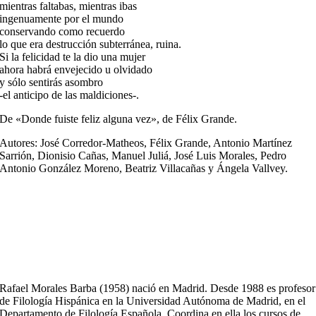
mientras faltabas, mientras ibas
ingenuamente por el mundo
conservando como recuerdo
lo que era destrucción subterránea, ruina.
Si la felicidad te la dio una mujer
ahora habrá envejecido u olvidado
y sólo sentirás asombro
-el anticipo de las maldiciones-.
De «Donde fuiste feliz alguna vez», de Félix Grande.
Autores: José Corredor-Matheos, Félix Grande, Antonio Martínez
Sarrión, Dionisio Cañas, Manuel Juliá, José Luis Morales, Pedro
Antonio González Moreno, Beatriz Villacañas y Ángela Vallvey.
Rafael Morales Barba (1958) nació en Madrid. Desde 1988 es profesor
de Filología Hispánica en la Universidad Autónoma de Madrid, en el
Departamento de Filología Española. Coordina en ella los cursos de