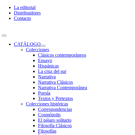
Skip
La editorial
to
Distribuidores
content
Contacto
Toggle
Navigation
CATÁLOGO
Colecciones
Clásicos contemporáneos
Ensayo
Hispánicas
La cruz del sur
Narrativa
Narrativa Clásicos
Narrativa Contemporánea
Poesía
Textos y Pretextos
Colecciones históricas
Correspondencias
Cosmópolis
El pájaro solitario
Filosofía Clásicos
Filosofías