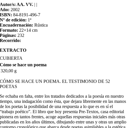
Autor/s: AA. VV.
| |
Año:
2002
ISBN:
84-8191-496-7
Nº de edición:
1ª
Encuadernación:
Rústica
Formato:
22×14 cm
Páginas:
232
Recorrido:
EXTRACTO
CUBIERTA
Cómo se hace un poema
320,00 g
CÓMO SE HACE UN POEMA. EL TESTIMONIO DE 52
POETAS
Se echaba en falta, entre los tratados dedicados a la poesía en nuestro
tiempo, una indagación como ésta, que dejara libremente en las manos
de los poetas la posibilidad de una respuesta a lo que es en sí el
“trabajo poético”. El libro que hoy presenta Pre-Textos, casa editorial
pionera en tantos frentes, acoge aquellas respuestas iniciales más otras
publicadas en los años últimos, dibujando entre unas y otras un amplio
contorno cronológico que abarca desde poetas asimilables a la estética