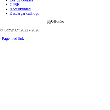
Ley de cookies
GPSR
Accesibilidad
Descargar catálogo
© Copyright 2022 - 2026
Page load link
Go
to
Top