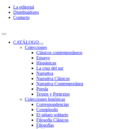
Skip
La editorial
to
Distribuidores
content
Contacto
Toggle
Navigation
CATÁLOGO
Colecciones
Clásicos contemporáneos
Ensayo
Hispánicas
La cruz del sur
Narrativa
Narrativa Clásicos
Narrativa Contemporánea
Poesía
Textos y Pretextos
Colecciones históricas
Correspondencias
Cosmópolis
El pájaro solitario
Filosofía Clásicos
Filosofías