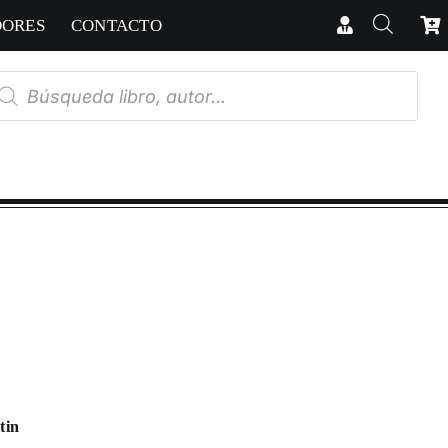
DORES
CONTACTO
úsqueda
e
oductos
tin