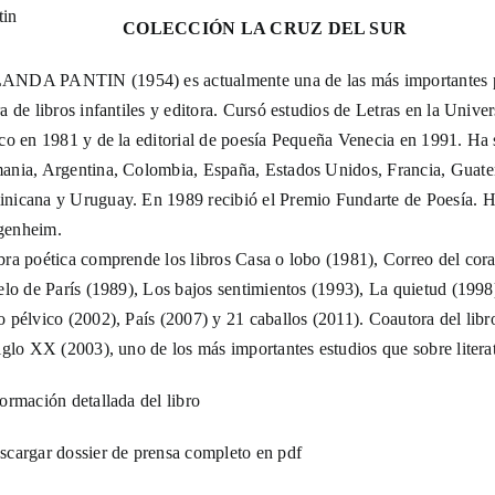
COLECCIÓN LA CRUZ DEL SUR
NDA PANTIN (1954) es actualmente una de las más importantes poe
a de libros infantiles y editora. Cursó estudios de Letras en la Univ
co en 1981 y de la editorial de poesía Pequeña Venecia en 1991. Ha s
ania, Argentina, Colombia, España, Estados Unidos, Francia, Guatema
nicana y Uruguay. En 1989 recibió el Premio Fundarte de Poesía. Ha
enheim.
bra poética comprende los libros Casa o lobo (1981), Correo del cora
ielo de París (1989), Los bajos sentimientos (1993), La quietud (199
 pélvico (2002), País (2007) y 21 caballos (2011). Coautora del libro
siglo XX (2003), uno de los más importantes estudios que sobre liter
ormación detallada del libro
scargar dossier de prensa completo en pdf