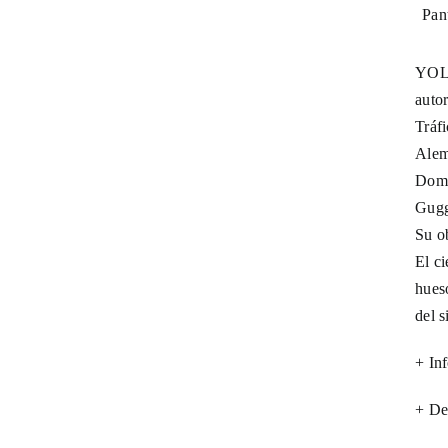
YOLA
autor
Tráfi
Alem
Domi
Gugg
Su o
El c
hueso
del 
+ Inf
+ De