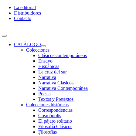
Skip
La editorial
to
Distribuidores
content
Contacto
Toggle
Navigation
CATÁLOGO
Colecciones
Clásicos contemporáneos
Ensayo
Hispánicas
La cruz del sur
Narrativa
Narrativa Clásicos
Narrativa Contemporánea
Poesía
Textos y Pretextos
Colecciones históricas
Correspondencias
Cosmópolis
El pájaro solitario
Filosofía Clásicos
Filosofías