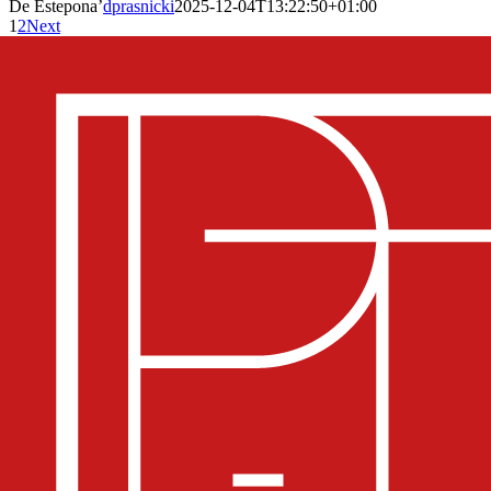
De Estepona’
dprasnicki
2025-12-04T13:22:50+01:00
1
2
Next