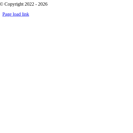
© Copyright 2022 - 2026
Page load link
Go
to
Top