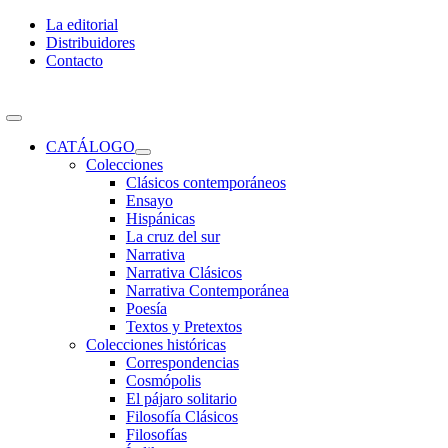
Skip
La editorial
to
Distribuidores
content
Contacto
Toggle
Navigation
CATÁLOGO
Colecciones
Clásicos contemporáneos
Ensayo
Hispánicas
La cruz del sur
Narrativa
Narrativa Clásicos
Narrativa Contemporánea
Poesía
Textos y Pretextos
Colecciones históricas
Correspondencias
Cosmópolis
El pájaro solitario
Filosofía Clásicos
Filosofías