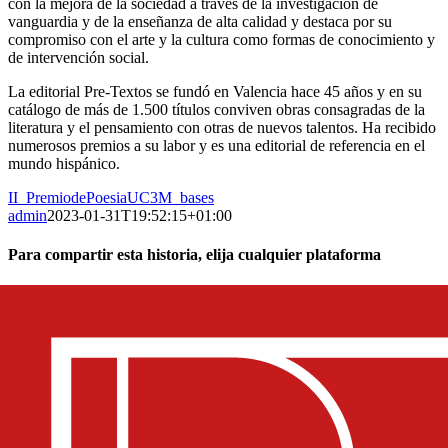
con la mejora de la sociedad a través de la investigación de
vanguardia y de la enseñanza de alta calidad y destaca por su
compromiso con el arte y la cultura como formas de conocimiento y
de intervención social.
La editorial Pre-Textos se fundó en Valencia hace 45 años y en su
catálogo de más de 1.500 títulos conviven obras consagradas de la
literatura y el pensamiento con otras de nuevos talentos. Ha recibido
numerosos premios a su labor y es una editorial de referencia en el
mundo hispánico.
II_PremiodePoesiaUC3M_bases
admin
2023-01-31T19:52:15+01:00
Para compartir esta historia, elija cualquier plataforma
Facebook
X
Reddit
LinkedIn
WhatsApp
Telegram
Tumblr
Pinterest
Vk
Xing
Email