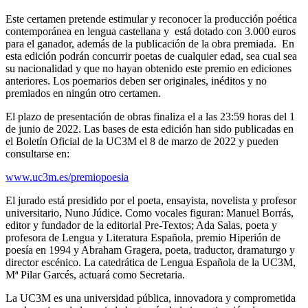
Este certamen pretende estimular y reconocer la producción poética
contemporánea en lengua castellana y está dotado con 3.000 euros
para el ganador, además de la publicación de la obra premiada. En
esta edición podrán concurrir poetas de cualquier edad, sea cual sea
su nacionalidad y que no hayan obtenido este premio en ediciones
anteriores. Los poemarios deben ser originales, inéditos y no
premiados en ningún otro certamen.
El plazo de presentación de obras finaliza el a las 23:59 horas del 1
de junio de 2022. Las bases de esta edición han sido publicadas en
el Boletín Oficial de la UC3M el 8 de marzo de 2022 y pueden
consultarse en:
www.uc3m.es/premiopoesia
El jurado está presidido por el poeta, ensayista, novelista y profesor
universitario, Nuno Júdice. Como vocales figuran: Manuel Borrás,
editor y fundador de la editorial Pre-Textos; Ada Salas, poeta y
profesora de Lengua y Literatura Española, premio Hiperión de
poesía en 1994 y Abraham Gragera, poeta, traductor, dramaturgo y
director escénico. La catedrática de Lengua Española de la UC3M,
Mª Pilar Garcés, actuará como Secretaria.
La UC3M es una universidad pública, innovadora y comprometida