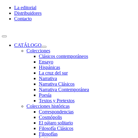
Skip
La editorial
to
Distribuidores
content
Contacto
Toggle
Navigation
CATÁLOGO
Colecciones
Clásicos contemporáneos
Ensayo
Hispánicas
La cruz del sur
Narrativa
Narrativa Clásicos
Narrativa Contemporánea
Poesía
Textos y Pretextos
Colecciones históricas
Correspondencias
Cosmópolis
El pájaro solitario
Filosofía Clásicos
Filosofías