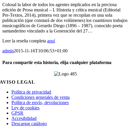
Colosal la labor de todos los agentes implicados en la preciosa
edición de Prosa musical – I. Historia y crítica musical (Editorial
Pre-Textos, 2014), primera vez que se recopilan en una sola
publicación (que constará de dos volúmenes) los cuantiosos trabajos
musicográficos de Gerardo Diego (1896 – 1987), conocido poeta
santanderino vinculado a la Generación del 27…
Leer la reseña completa
aquí
admin
2015-11-16T10:06:53+01:00
Para compartir esta historia, elija cualquier plataforma
Facebook
X
Reddit
LinkedIn
WhatsApp
Telegram
Tumblr
Pinterest
Vk
Xing
Email
AVISO LEGAL
Política de privacidad
Condiciones generales de venta
Política de envío, devoluciones
Ley de cookies
GPSR
Accesibilidad
Descargar catálogo