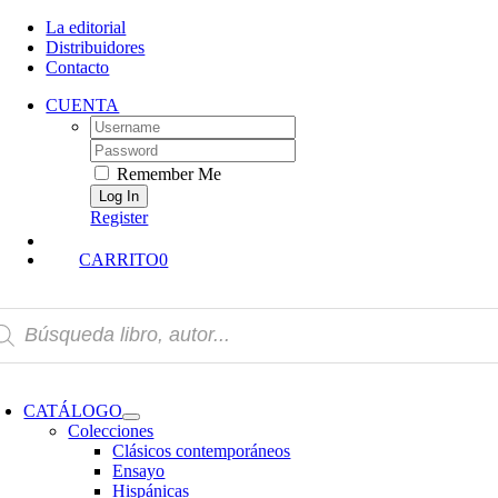
Skip
La editorial
to
Distribuidores
content
Contacto
CUENTA
Username:
Password:
Remember Me
Register
CARRITO
0
squeda
oductos
oggle
avigation
CATÁLOGO
Colecciones
Clásicos contemporáneos
Ensayo
Hispánicas