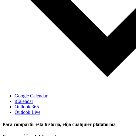
Google Calendar
iCalendar
Outlook 365
Outlook Live
Para compartir esta historia, elija cualquier plataforma
Facebook
X
Reddit
LinkedIn
WhatsApp
Telegram
Tumblr
Pinterest
Vk
Xing
Email