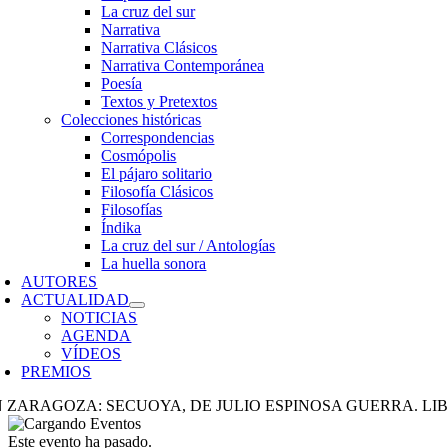
La cruz del sur
Narrativa
Narrativa Clásicos
Narrativa Contemporánea
Poesía
Textos y Pretextos
Colecciones históricas
Correspondencias
Cosmópolis
El pájaro solitario
Filosofía Clásicos
Filosofías
Índika
La cruz del sur / Antologías
La huella sonora
AUTORES
ACTUALIDAD
NOTICIAS
AGENDA
VÍDEOS
PREMIOS
N ZARAGOZA: SECUOYA, DE JULIO ESPINOSA GUERRA. L
Este evento ha pasado.