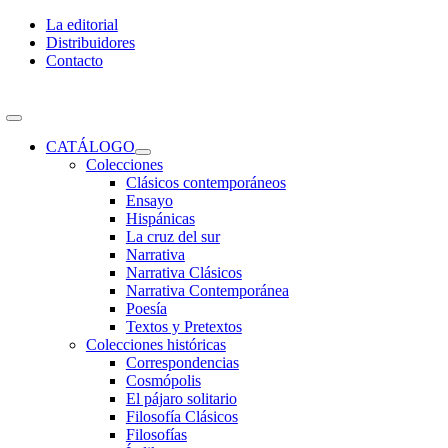
Skip
La editorial
to
Distribuidores
content
Contacto
Toggle
Navigation
CATÁLOGO
Colecciones
Clásicos contemporáneos
Ensayo
Hispánicas
La cruz del sur
Narrativa
Narrativa Clásicos
Narrativa Contemporánea
Poesía
Textos y Pretextos
Colecciones históricas
Correspondencias
Cosmópolis
El pájaro solitario
Filosofía Clásicos
Filosofías