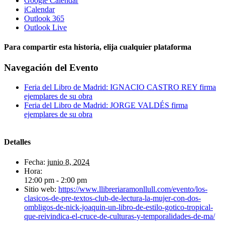
Google Calendar
iCalendar
Outlook 365
Outlook Live
Para compartir esta historia, elija cualquier plataforma
Facebook
X
Reddit
LinkedIn
WhatsApp
Telegram
Tumblr
Pinterest
Vk
Xing
Email
Navegación del Evento
Feria del Libro de Madrid: IGNACIO CASTRO REY firma
ejemplares de su obra
Feria del Libro de Madrid: JORGE VALDÉS firma
ejemplares de su obra
Detalles
Fecha:
junio 8, 2024
Hora:
12:00 pm - 2:00 pm
Sitio web:
https://www.llibreriaramonllull.com/evento/los-
clasicos-de-pre-textos-club-de-lectura-la-mujer-con-dos-
ombligos-de-nick-joaquin-un-libro-de-estilo-gotico-tropical-
que-reivindica-el-cruce-de-culturas-y-temporalidades-de-ma/