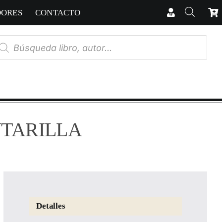
DORES
CONTACTO
úsqueda
e
oductos
NTARILLA
Detalles