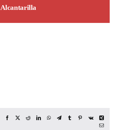
Alcantarilla
Facebook
X
Reddit
LinkedIn
WhatsApp
Telegram
Tumblr
Pinterest
Vk
Xing
Email