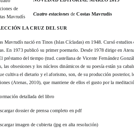
El pájaro soli
Cuatro estaciones
de
Costas Mavrudís
Filosofía Clá
ECCIÓN LA CRUZ DEL SUR
as Mavrudís nació en Tinos (Islas Cícladas) en 1948. Cursó estudios 
Filosofías
as. En 1973 publicó su primer poemario. Desde 1978 dirige en Atenas
El préstamo del tiempo (trad. castellana de Vicente Fernández Gonz
s, las obsesiones y los núcleos dinámicos de su poesía están ya cabal
Índika
ue cultiva el dietario y el aforismo, son, de su producción posterior,
iones (Atenas, 2010), que mantiene de ellos el gusto por la meditaci
La cruz del su
ormación detallada del libro
La huella son
scargar dossier de prensa completo en pdf
scargar imagen de cubierta (jpg en alta resolución)