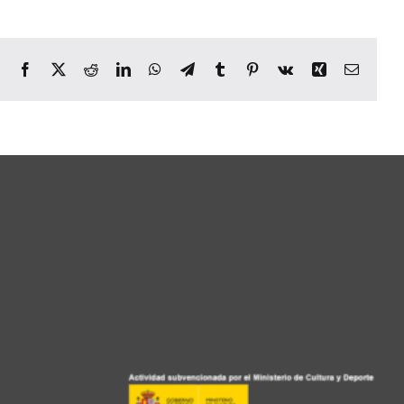
Facebook
X
Reddit
LinkedIn
WhatsApp
Telegram
Tumblr
Pinterest
Vk
Xing
Email