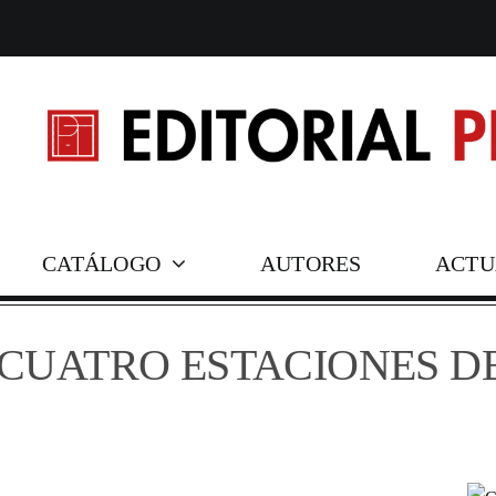
Skip
to
content
CATÁLOGO
AUTORES
ACTU
COLECCIONES
CUATRO ESTACIONES D
Clásicos contemporáneos
Ensayo