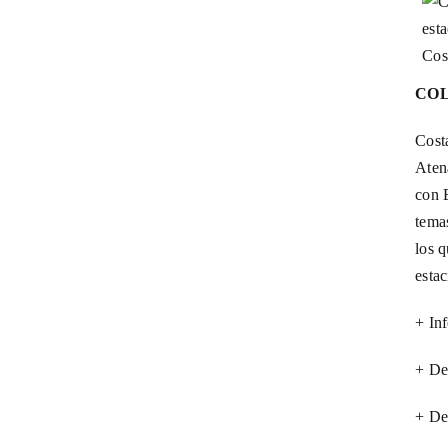
Hispánicas
La cruz del sur
COL
Cost
Narrativa
Aten
con 
tema
Narrativa Clásicos
los q
estac
Narrativa Contemporánea
+ Inf
Poesía
+ De
+ De
Textos y Pretextos