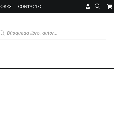
DORES
CONTACTO
úsqueda
e
oductos
RICAS
cias