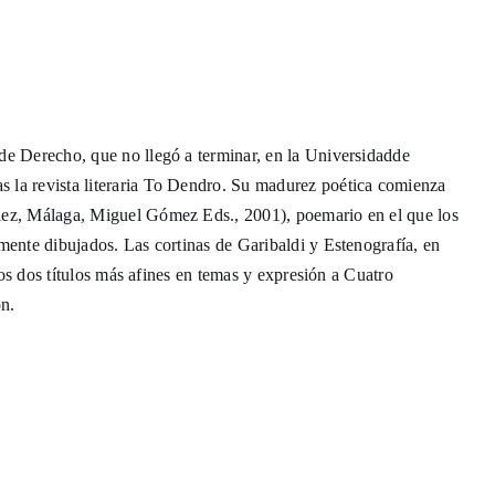
tario
sicos
de Derecho, que no llegó a terminar, en la Universidadde
 la revista literaria To Dendro. Su madurez poética comienza
ález, Málaga, Miguel Gómez Eds., 2001), poemario en el que los
mente dibujados. Las cortinas de Garibaldi y Estenografía, en
 los dos títulos más afines en temas y expresión a Cuatro
ón.
r / Antologías
ora