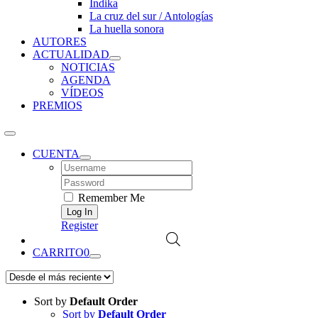
Índika
La cruz del sur / Antologías
La huella sonora
AUTORES
ACTUALIDAD
NOTICIAS
AGENDA
VÍDEOS
PREMIOS
CUENTA
Username:
Password:
Remember Me
Register
CARRITO
0
Sort by
Default Order
Sort by
Default Order