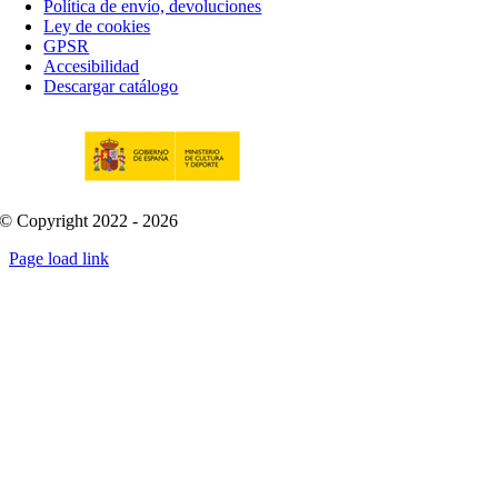
Política de envío, devoluciones
Ley de cookies
GPSR
Accesibilidad
Descargar catálogo
© Copyright 2022 - 2026
Page load link
Go
to
Top