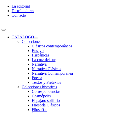
Skip
La editorial
to
Distribuidores
content
Contacto
Toggle
Navigation
CATÁLOGO
Colecciones
Clásicos contemporáneos
Ensayo
Hispánicas
La cruz del sur
Narrativa
Narrativa Clásicos
Narrativa Contemporánea
Poesía
Textos y Pretextos
Colecciones históricas
Correspondencias
Cosmópolis
El pájaro solitario
Filosofía Clásicos
Filosofías