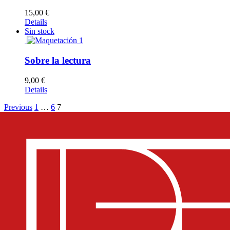
15,00
€
Details
Sin stock
Sobre la lectura
9,00
€
Details
Previous
1
…
6
7