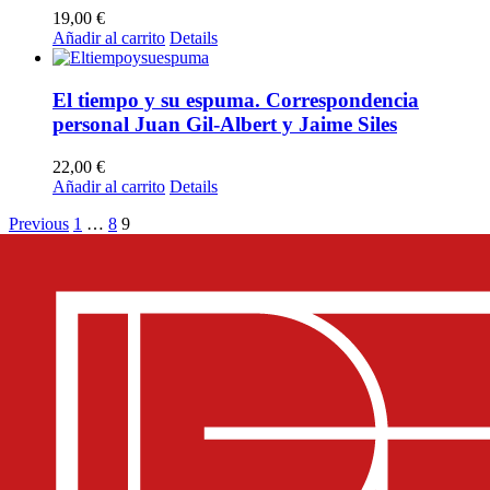
19,00
€
Añadir al carrito
Details
El tiempo y su espuma. Correspondencia
personal Juan Gil-Albert y Jaime Siles
22,00
€
Añadir al carrito
Details
Previous
1
…
8
9