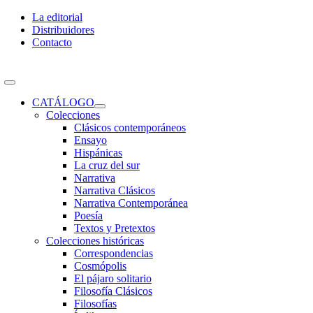
Skip
La editorial
to
Distribuidores
content
Contacto
Toggle
Navigation
CATÁLOGO
Colecciones
Clásicos contemporáneos
Ensayo
Hispánicas
La cruz del sur
Narrativa
Narrativa Clásicos
Narrativa Contemporánea
Poesía
Textos y Pretextos
Colecciones históricas
Correspondencias
Cosmópolis
El pájaro solitario
Filosofía Clásicos
Filosofías