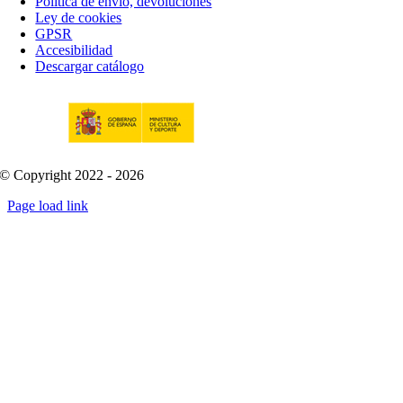
Política de envío, devoluciones
Ley de cookies
GPSR
Accesibilidad
Descargar catálogo
© Copyright 2022 - 2026
Page load link
Go
to
Top