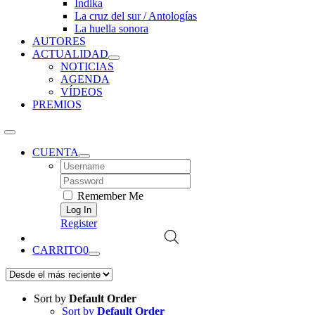
Índika
La cruz del sur / Antologías
La huella sonora
AUTORES
ACTUALIDAD
NOTICIAS
AGENDA
VÍDEOS
PREMIOS
CUENTA
Username:
Password:
Remember Me
Register
CARRITO
0
Sort by
Default Order
Sort by
Default Order