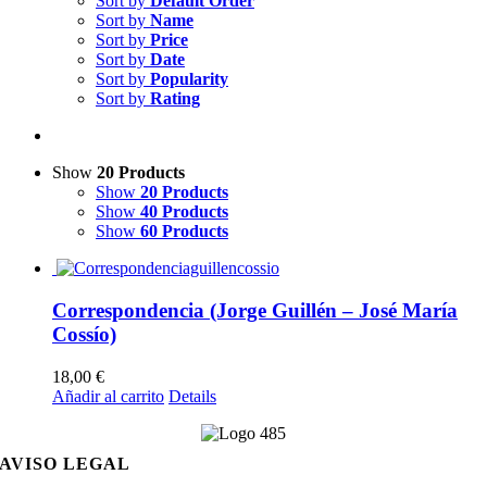
Sort by
Default Order
Sort by
Name
Sort by
Price
Sort by
Date
Sort by
Popularity
Sort by
Rating
Show
20 Products
Show
20 Products
Show
40 Products
Show
60 Products
Correspondencia (Jorge Guillén – José María
Cossío)
18,00
€
Añadir al carrito
Details
AVISO LEGAL