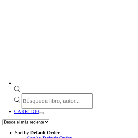
Búsqueda
de
productos
CARRITO
0
Sort by
Default Order