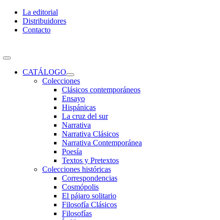
Skip
La editorial
to
Distribuidores
content
Contacto
Toggle
Navigation
CATÁLOGO
Colecciones
Clásicos contemporáneos
Ensayo
Hispánicas
La cruz del sur
Narrativa
Narrativa Clásicos
Narrativa Contemporánea
Poesía
Textos y Pretextos
Colecciones históricas
Correspondencias
Cosmópolis
El pájaro solitario
Filosofía Clásicos
Filosofías