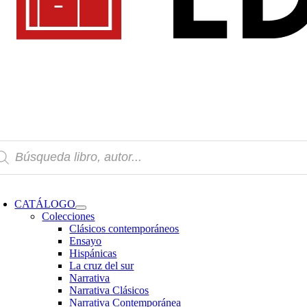
squeda
oductos
oggle
avigation
CATÁLOGO
Colecciones
Clásicos contemporáneos
Ensayo
Hispánicas
La cruz del sur
Narrativa
Narrativa Clásicos
Narrativa Contemporánea