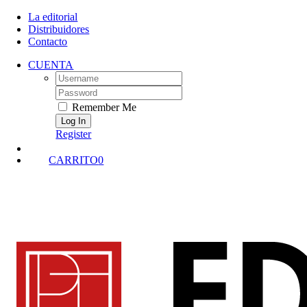
Skip
La editorial
to
Distribuidores
content
Contacto
CUENTA
Username:
Password:
Remember Me
Register
CARRITO
0