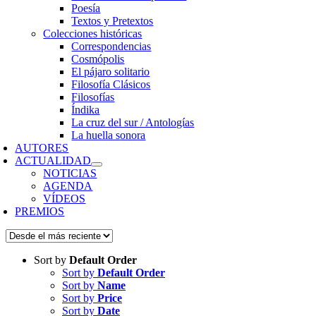
Poesía
Textos y Pretextos
Colecciones históricas
Correspondencias
Cosmópolis
El pájaro solitario
Filosofía Clásicos
Filosofías
Índika
La cruz del sur / Antologías
La huella sonora
AUTORES
ACTUALIDAD
NOTICIAS
AGENDA
VÍDEOS
PREMIOS
Sort by
Default Order
Sort by
Default Order
Sort by
Name
Sort by
Price
Sort by
Date