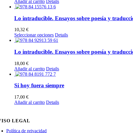
Añadir al carrito
Details
Lo intraducible. Ensayos sobre poesía y traducci
10,32
€
Este
Seleccionar opciones
Details
producto
tiene
múltiples
Lo intraducible. Ensayos sobre poesía y traducc
variantes.
Las
18,00
€
opciones
Añadir al carrito
Details
se
pueden
elegir
Si hoy fuera siempre
en
la
17,00
€
página
Añadir al carrito
Details
de
producto
VISO LEGAL
Política de privacidad