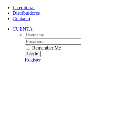
Skip
La editorial
to
Distribuidores
content
Contacto
CUENTA
Username:
Password:
Remember Me
Register