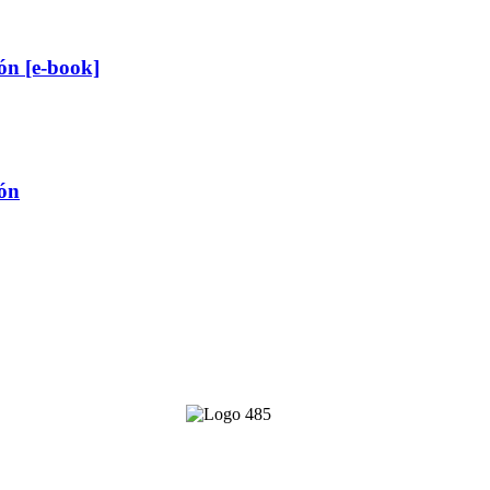
ón [e-book]
ión