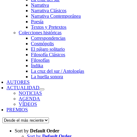
Narrativa
Narrativa Clásicos
Narrativa Contemporánea
Poesía
Textos y Pretextos
Colecciones históricas
Correspondencias
Cosmópolis
El pájaro solitario
Filosofía Clásicos
Filosofías
Índika
La cruz del sur / Antologías
La huella sonora
AUTORES
ACTUALIDAD
NOTICIAS
AGENDA
VÍDEOS
PREMIOS
Sort by
Default Order
Sort by
Default Order