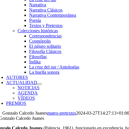
Narrativa
Narrativa Clásicos
Narrativa Contemporánea
Poesía
Textos y Pretextos
Colecciones históricas
Correspondencias
Cosmópolis
El pájaro solitario
Filosofía Clásicos
Filosofías
Índika
La cruz del sur / Antologías
La huella sonora
AUTORES
ACTUALIDAD
NOTICIAS
AGENDA
VÍDEOS
PREMIOS
Gonzalo Calcedo Juanes
mateo-pretextos
2024-03-27T14:27:13+01:0
nzalo Calcedo Juanes
(Palencia, 1961), funcionario en excedencia, ha 