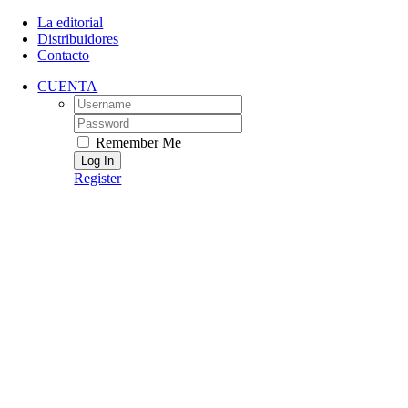
Skip
La editorial
to
Distribuidores
content
Contacto
CUENTA
Username:
Password:
Remember Me
Register