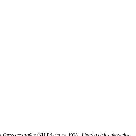
),
Otras geografías
(NH Ediciones, 1998),
Liturgia de los ahogados