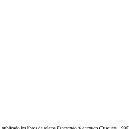
0
publicado los libros de relatos
Esperando al enemigo
(Tusquets, 1996