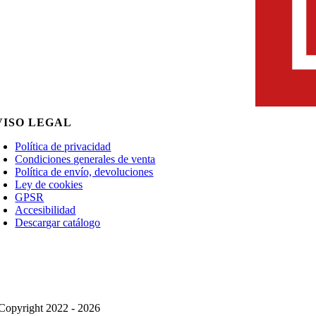
VISO LEGAL
Política de privacidad
Condiciones generales de venta
Política de envío, devoluciones
Ley de cookies
GPSR
Accesibilidad
Descargar catálogo
Copyright 2022 - 2026