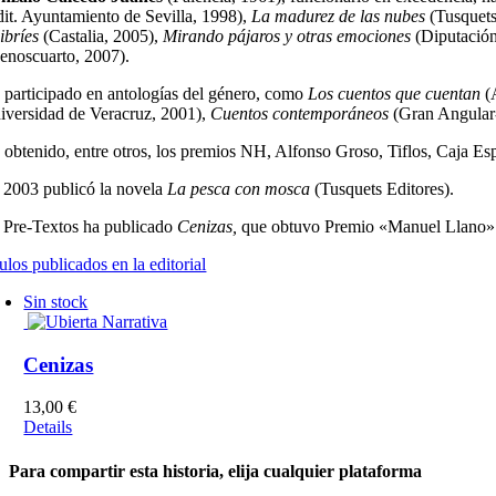
dit. Ayuntamiento de Sevilla, 1998),
La madurez de las nubes
(Tusquets
ibríes
(Castalia, 2005),
Mirando pájaros y otras emociones
(Diputación
enoscuarto, 2007).
 participado en antologías del género, como
Los cuentos que cuentan
(
iversidad de Veracruz, 2001),
Cuentos contemporáneos
(Gran Angular
 obtenido, entre otros, los premios NH, Alfonso Groso, Tiflos, Caja Esp
 2003 publicó la novela
La pesca con mosca
(Tusquets Editores).
 Pre-Textos ha publicado
Cenizas,
que obtuvo Premio «Manuel Llano»
ulos publicados en la editorial
Sin stock
Cenizas
13,00
€
Details
Para compartir esta historia, elija cualquier plataforma