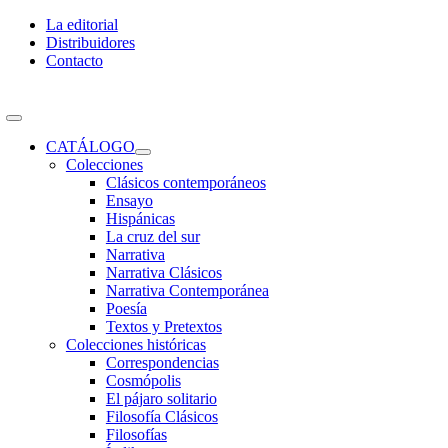
Skip
La editorial
to
Distribuidores
content
Contacto
Toggle
Navigation
CATÁLOGO
Colecciones
Clásicos contemporáneos
Ensayo
Hispánicas
La cruz del sur
Narrativa
Narrativa Clásicos
Narrativa Contemporánea
Poesía
Textos y Pretextos
Colecciones históricas
Correspondencias
Cosmópolis
El pájaro solitario
Filosofía Clásicos
Filosofías