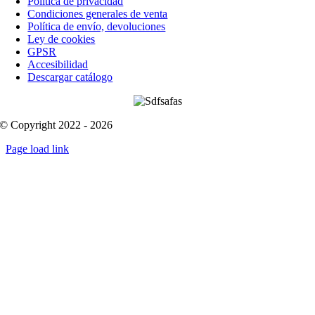
Política de privacidad
Condiciones generales de venta
Política de envío, devoluciones
Ley de cookies
GPSR
Accesibilidad
Descargar catálogo
© Copyright 2022 - 2026
Page load link
Go
to
Top