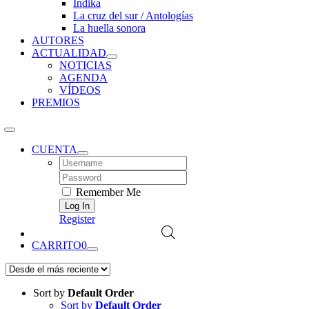
Índika
La cruz del sur / Antologías
La huella sonora
AUTORES
ACTUALIDAD
NOTICIAS
AGENDA
VÍDEOS
PREMIOS
CUENTA
Username:
Password:
Remember Me
Register
CARRITO
0
Sort by
Default Order
Sort by
Default Order