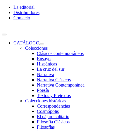
Skip
La editorial
to
Distribuidores
content
Contacto
Toggle
Navigation
CATÁLOGO
Colecciones
Clásicos contemporáneos
Ensayo
Hispánicas
La cruz del sur
Narrativa
Narrativa Clásicos
Narrativa Contemporánea
Poesía
Textos y Pretextos
Colecciones históricas
Correspondencias
Cosmópolis
El pájaro solitario
Filosofía Clásicos
Filosofías