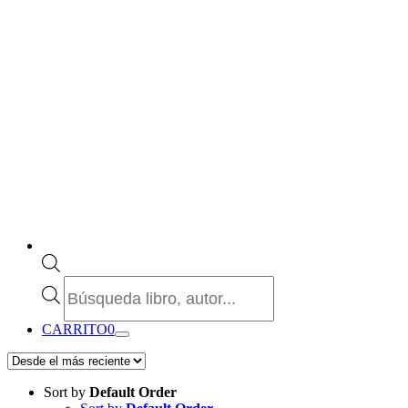
Búsqueda
de
productos
CARRITO
0
Sort by
Default Order