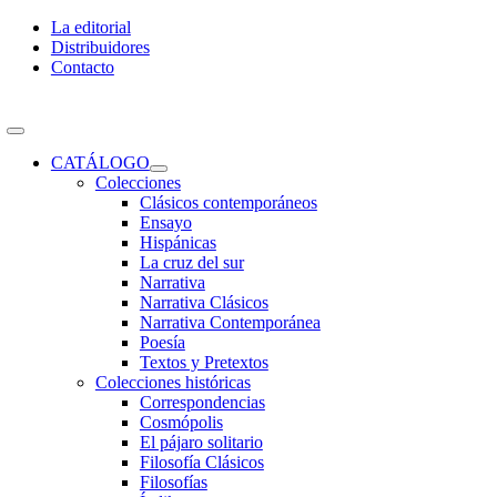
Skip
La editorial
to
Distribuidores
content
Contacto
Toggle
Navigation
CATÁLOGO
Colecciones
Clásicos contemporáneos
Ensayo
Hispánicas
La cruz del sur
Narrativa
Narrativa Clásicos
Narrativa Contemporánea
Poesía
Textos y Pretextos
Colecciones históricas
Correspondencias
Cosmópolis
El pájaro solitario
Filosofía Clásicos
Filosofías