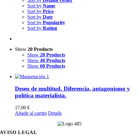
Sort by
Default Order
Sort by
Name
Sort by
Price
Sort by
Date
Sort by
Popularity
Sort by
Rating
Show
20 Products
Show
20 Products
Show
40 Products
Show
60 Products
Deseo de multitud. Diferencia, antagonismo y
política materialista.
17,00
€
Añadir al carrito
Details
AVISO LEGAL