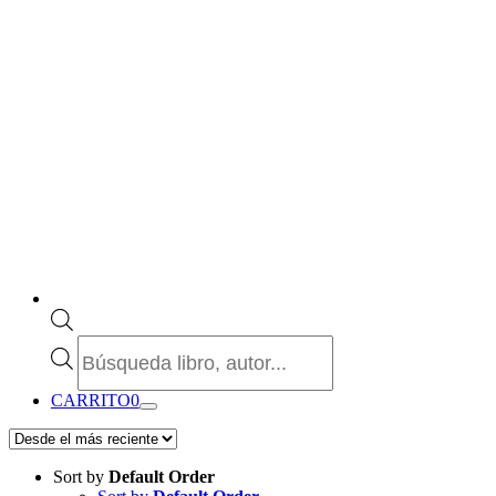
Búsqueda
de
productos
CARRITO
0
Sort by
Default Order