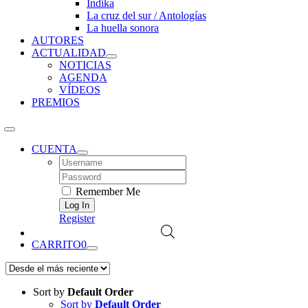
Índika
La cruz del sur / Antologías
La huella sonora
AUTORES
ACTUALIDAD
NOTICIAS
AGENDA
VÍDEOS
PREMIOS
CUENTA
Username:
Password:
Remember Me
Register
CARRITO
0
Sort by
Default Order
Sort by
Default Order