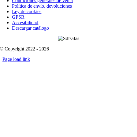
Condiciones generales de venta
Política de envío, devoluciones
Ley de cookies
GPSR
Accesibilidad
Descargar catálogo
© Copyright 2022 - 2026
Page load link
Go
to
Top