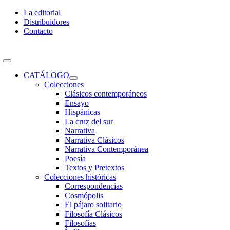
Skip
La editorial
to
Distribuidores
content
Contacto
Toggle
Navigation
CATÁLOGO
Colecciones
Clásicos contemporáneos
Ensayo
Hispánicas
La cruz del sur
Narrativa
Narrativa Clásicos
Narrativa Contemporánea
Poesía
Textos y Pretextos
Colecciones históricas
Correspondencias
Cosmópolis
El pájaro solitario
Filosofía Clásicos
Filosofías