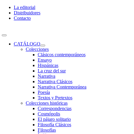
Skip
La editorial
to
Distribuidores
content
Contacto
Toggle
Navigation
CATÁLOGO
Colecciones
Clásicos contemporáneos
Ensayo
Hispánicas
La cruz del sur
Narrativa
Narrativa Clásicos
Narrativa Contemporánea
Poesía
Textos y Pretextos
Colecciones históricas
Correspondencias
Cosmópolis
El pájaro solitario
Filosofía Clásicos
Filosofías