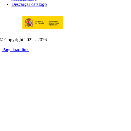
Descargar catálogo
© Copyright 2022 - 2026
Page load link
Go
to
Top