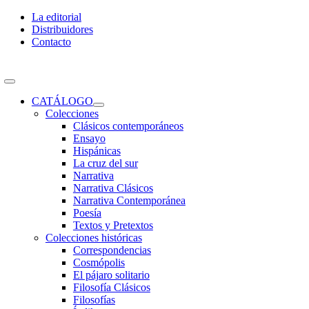
Skip
La editorial
to
Distribuidores
content
Contacto
Toggle
Navigation
CATÁLOGO
Colecciones
Clásicos contemporáneos
Ensayo
Hispánicas
La cruz del sur
Narrativa
Narrativa Clásicos
Narrativa Contemporánea
Poesía
Textos y Pretextos
Colecciones históricas
Correspondencias
Cosmópolis
El pájaro solitario
Filosofía Clásicos
Filosofías