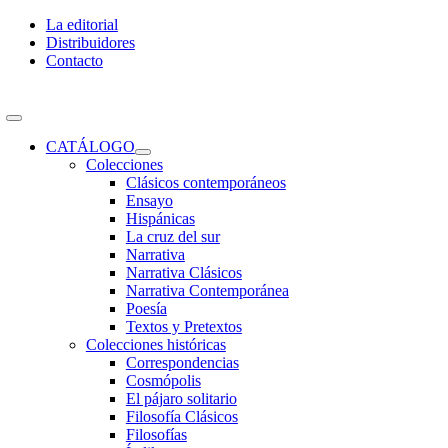
Skip
La editorial
to
Distribuidores
content
Contacto
Toggle
Navigation
CATÁLOGO
Colecciones
Clásicos contemporáneos
Ensayo
Hispánicas
La cruz del sur
Narrativa
Narrativa Clásicos
Narrativa Contemporánea
Poesía
Textos y Pretextos
Colecciones históricas
Correspondencias
Cosmópolis
El pájaro solitario
Filosofía Clásicos
Filosofías