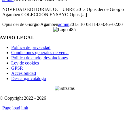
NOVEDAD EDITORIAL OCTUBRE 2013 Opus dei de Giorgio
Agamben COLECCIÓN ENSAYO Opus [...]
Opus dei de Giorgio Agamben
admin
2013-10-08T14:03:46+02:00
AVISO LEGAL
Política de privacidad
Condiciones generales de venta
Política de envío, devoluciones
Ley de cookies
GPSR
Accesibilidad
Descargar catálogo
© Copyright 2022 - 2026
Page load link
Go
to
Top