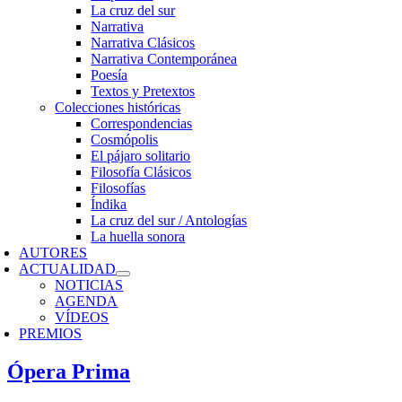
La cruz del sur
Narrativa
Narrativa Clásicos
Narrativa Contemporánea
Poesía
Textos y Pretextos
Colecciones históricas
Correspondencias
Cosmópolis
El pájaro solitario
Filosofía Clásicos
Filosofías
Índika
La cruz del sur / Antologías
La huella sonora
AUTORES
ACTUALIDAD
NOTICIAS
AGENDA
VÍDEOS
PREMIOS
Ópera Prima