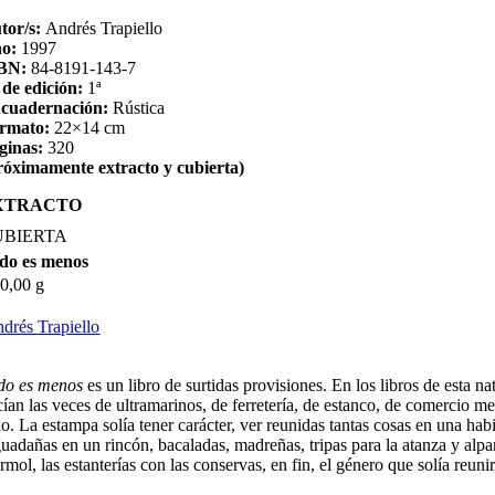
tor/s:
Andrés Trapiello
ño:
1997
SBN:
84-8191-143-7
 de edición:
1ª
cuadernación:
Rústica
rmato:
22×14 cm
ginas:
320
róximamente extracto y cubierta)
XTRACTO
UBIERTA
do es menos
0,00 g
drés Trapiello
do es menos
es un libro de surtidas provisiones. En los libros de esta 
ían las veces de ultramarinos, de ferretería, de estanco, de comercio mer
no. La estampa solía tener carácter, ver reunidas tantas cosas en una ha
guadañas en un rincón, bacaladas, madreñas, tripas para la atanza y alpar
mol, las estanterías con las conservas, en fin, el género que solía reunir