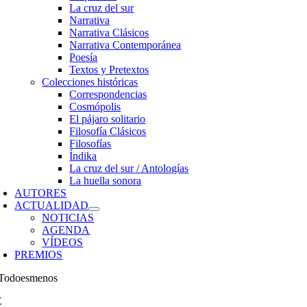
La cruz del sur
Narrativa
Narrativa Clásicos
Narrativa Contemporánea
Poesía
Textos y Pretextos
Colecciones históricas
Correspondencias
Cosmópolis
El pájaro solitario
Filosofía Clásicos
Filosofías
Índika
La cruz del sur / Antologías
La huella sonora
AUTORES
ACTUALIDAD
NOTICIAS
AGENDA
VÍDEOS
PREMIOS
€