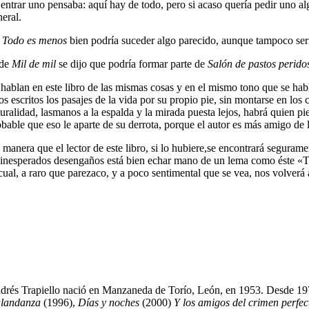
 entrar uno pensaba: aquí hay de todo, pero si acaso quería pedir uno alg
neral.
n
Todo es menos
bien podría suceder algo parecido, aunque tampoco sería
 de
Mil de mil
se dijo que podría formar parte de
Salón de
pastos perido
 hablan en este libro de las mismas cosas y en el mismo tono que se hab
os escritos los pasajes de la vida por su propio pie, sin montarse en los
turalidad, lasmanos a la espalda y la mirada puesta lejos, habrá quien 
obable que eso le aparte de su derrota, porque el autor es más amigo de 
manera que el lector de este libro, si lo hubiere,se encontrará seguramen
 inesperados desengaños está bien echar mano de un lema como éste «Tod
 cual, a raro que parezaco, y a poco sentimental que se vea, nos volverá 
drés Trapiello nació en Manzaneda de Torío, León, en 1953. Desde 197
landanza
(1996),
Días y noches
(2000)
Y los amigos del crimen perfec