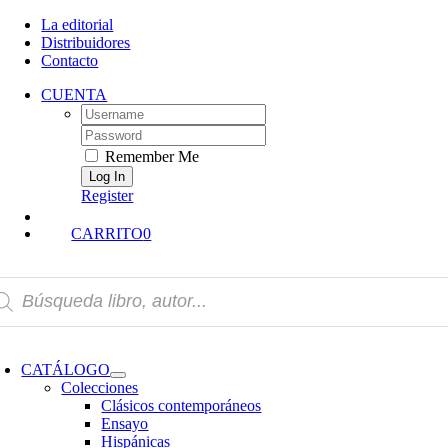
Skip
La editorial
to
Distribuidores
content
Contacto
CUENTA
Username:
Password:
Remember Me
Register
CARRITO
0
squeda
oductos
oggle
avigation
CATÁLOGO
Colecciones
Clásicos contemporáneos
Ensayo
Hispánicas