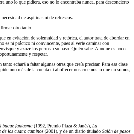
iera uno lo que pidiera, eso no lo encontraba nunca, para desconcierto
necesidad de aspirinas ni de refrescos.
firmar otro tanto.
e en evitación de solemnidad y retórica, el autor trata de abordar en
 no es ni práctico ni convincente, pues al verle caminar con
 envisque y azuze los perros a su paso. Quién sabe. Aunque es poco
 oportunamente y respetar.
tanto echará a faltar algunas otras que creía precisar. Para esa clase
 pide uno más de la cuenta ni al ofrecer nos creemos lo que no somos,
l buque fantasma
(1992, Premio Plaza & Janés),
La
 de los cuatro caminos
(2001), y de un diario titulado
Salón de pasos