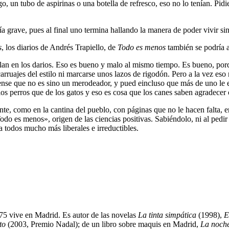
o, un tubo de aspirinas o una botella de refresco, eso no lo tenían. Pid
 grave, pues al final uno termina hallando la manera de poder vivir sin 
s
, los diarios de Andrés Trapiello, de
Todo es menos
también se podría a
lan en los darios. Eso es bueno y malo al mismo tiempo. Es bueno, porqu
 carruajes del estilo ni marcarse unos lazos de rigodón. Pero a la vez eso
piense que no es sino un merodeador, y pued eincluso que más de uno le
los perros que de los gatos y eso es cosa que los canes saben agradecer
te, como en la cantina del pueblo, con páginas que no le hacen falta, en 
o es menos», origen de las ciencias positivas. Sabiéndolo, ni al pedir
a todos mucho más liberales e irreductibles.
5 vive en Madrid. Es autor de las novelas
La tinta simpática
(1998),
E
to
(2003, Premio Nadal); de un libro sobre maquis en Madrid,
La noche