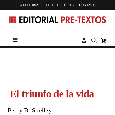
Skip
LA EDITORIAL
DISTRIBUIDORES
CONTACTO
to
content
Toggle
Navigation
CATÁLOGO
AUTORES
ACTUALIDAD
El triunfo de la vida
PREMIOS
Percy B. Shelley