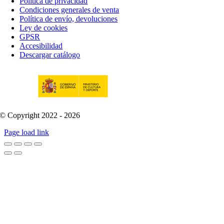
Política de privacidad
Condiciones generales de venta
Política de envío, devoluciones
Ley de cookies
GPSR
Accesibilidad
Descargar catálogo
© Copyright 2022 - 2026
Page load link
Go
to
Top