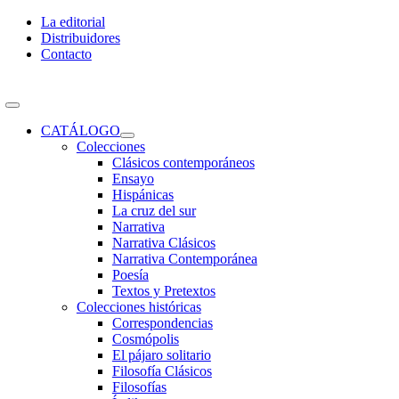
Skip
La editorial
to
Distribuidores
content
Contacto
Toggle
Navigation
CATÁLOGO
Colecciones
Clásicos contemporáneos
Ensayo
Hispánicas
La cruz del sur
Narrativa
Narrativa Clásicos
Narrativa Contemporánea
Poesía
Textos y Pretextos
Colecciones históricas
Correspondencias
Cosmópolis
El pájaro solitario
Filosofía Clásicos
Filosofías