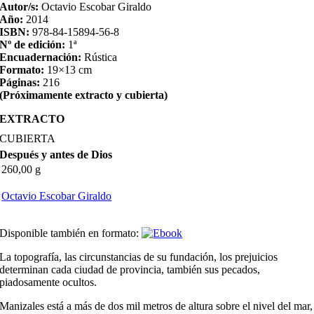
Autor/s:
Octavio Escobar Giraldo
Año:
2014
ISBN:
978-84-15894-56-8
Nº de edición:
1ª
Encuadernación:
Rústica
Formato:
19×13 cm
Páginas:
216
(Próximamente extracto y cubierta)
EXTRACTO
CUBIERTA
Después y antes de Dios
260,00 g
Octavio Escobar Giraldo
Disponible también en formato:
La topografía, las circunstancias de su fundación, los prejuicios
determinan cada ciudad de provincia, también sus pecados,
piadosamente ocultos.
Manizales está a más de dos mil metros de altura sobre el nivel del mar,