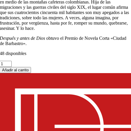
en medio de las montañas cafeteras colombianas. Hija de las
migraciones y las guerras civiles del siglo XIX, el lugar común afirma
que sus cuatrocientos cincuenta mil habitantes son muy apegados a las
tradiciones, sobre todo las mujeres. A veces, alguna imagina, por
frustración, por vergüenza, hasta por fe, romper su mundo, quebrarse,
asesinar. Y lo hace.
Después y antes de Dios
obtuvo el Premio de Novela Corta «Ciudad
de Barbastro».
48 disponibles
Después
y
Añadir al carrito
antes
de
Dios
cantidad