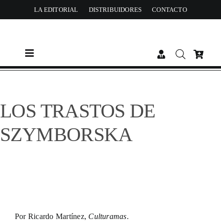
Skip
LA EDITORIAL
DISTRIBUIDORES
CONTACTO
to
content
Toggle
Navigation
CATÁLOGO
LOS TRASTOS DE
AUTORES
SZYMBORSKA
ACTUALIDAD
PREMIOS
Por Ricardo Martínez,
Culturamas
.