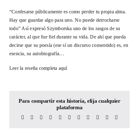
“Confesarse públicamente es como perder tu propia alma.
Hay que guardar algo para uno. No puede derrocharse
todo” Así expresó Szymborska uno de los rasgos de su
carácter, al que fue fiel durante su vida. De ahí que pueda
decirse que su poesía (ese sí un discurso consentido) es, en
esencia, su autobiografía…
Leer la reseña completa
aquí
Para compartir esta historia, elija cualquier
plataforma
Facebook
X
Reddit
LinkedIn
WhatsApp
Telegram
Tumblr
Pinterest
Vk
Xing
Email