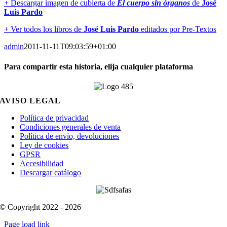
+ Descargar imagen de cubierta de
El cuerpo sin órganos
de
José
Luis Pardo
+ Ver todos los libros de
José Luis Pardo
editados por Pre-Textos
admin
2011-11-11T09:03:59+01:00
Para compartir esta historia, elija cualquier plataforma
Facebook
X
Reddit
LinkedIn
WhatsApp
Telegram
Tumblr
Pinterest
Vk
Xing
Email
AVISO LEGAL
Política de privacidad
Condiciones generales de venta
Política de envío, devoluciones
Ley de cookies
GPSR
Accesibilidad
Descargar catálogo
© Copyright 2022 - 2026
Page load link