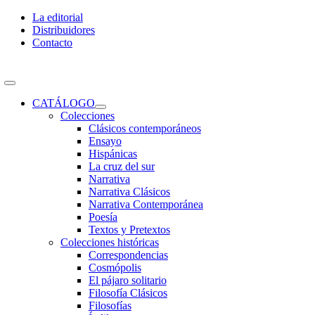
Skip
La editorial
to
Distribuidores
content
Contacto
Toggle
Navigation
CATÁLOGO
Colecciones
Clásicos contemporáneos
Ensayo
Hispánicas
La cruz del sur
Narrativa
Narrativa Clásicos
Narrativa Contemporánea
Poesía
Textos y Pretextos
Colecciones históricas
Correspondencias
Cosmópolis
El pájaro solitario
Filosofía Clásicos
Filosofías