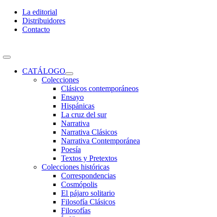
Skip
La editorial
to
Distribuidores
content
Contacto
Toggle
Navigation
CATÁLOGO
Colecciones
Clásicos contemporáneos
Ensayo
Hispánicas
La cruz del sur
Narrativa
Narrativa Clásicos
Narrativa Contemporánea
Poesía
Textos y Pretextos
Colecciones históricas
Correspondencias
Cosmópolis
El pájaro solitario
Filosofía Clásicos
Filosofías