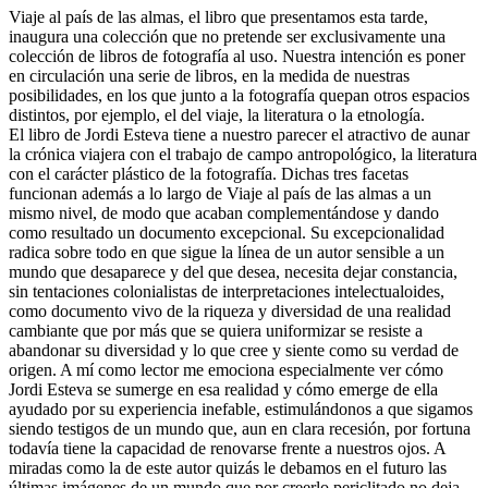
Viaje al país de las almas, el libro que presentamos esta tarde,
inaugura una colección que no pretende ser exclusivamente una
colección de libros de fotografía al uso. Nuestra intención es poner
en circulación una serie de libros, en la medida de nuestras
posibilidades, en los que junto a la fotografía quepan otros espacios
distintos, por ejemplo, el del viaje, la literatura o la etnología.
El libro de Jordi Esteva tiene a nuestro parecer el atractivo de aunar
la crónica viajera con el trabajo de campo antropológico, la literatura
con el carácter plástico de la fotografía. Dichas tres facetas
funcionan además a lo largo de Viaje al país de las almas a un
mismo nivel, de modo que acaban complementándose y dando
como resultado un documento excepcional. Su excepcionalidad
radica sobre todo en que sigue la línea de un autor sensible a un
mundo que desaparece y del que desea, necesita dejar constancia,
sin tentaciones colonialistas de interpretaciones intelectualoides,
como documento vivo de la riqueza y diversidad de una realidad
cambiante que por más que se quiera uniformizar se resiste a
abandonar su diversidad y lo que cree y siente como su verdad de
origen. A mí como lector me emociona especialmente ver cómo
Jordi Esteva se sumerge en esa realidad y cómo emerge de ella
ayudado por su experiencia inefable, estimulándonos a que sigamos
siendo testigos de un mundo que, aun en clara recesión, por fortuna
todavía tiene la capacidad de renovarse frente a nuestros ojos. A
miradas como la de este autor quizás le debamos en el futuro las
últimas imágenes de un mundo que por creerlo periclitado no deja