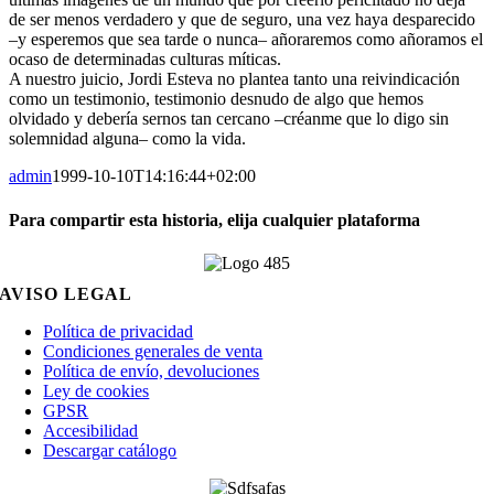
de ser menos verdadero y que de seguro, una vez haya desparecido
­–y esperemos que sea tarde o nunca– añoraremos como añoramos el
ocaso de determinadas culturas míticas.
A nuestro juicio, Jordi Esteva no plantea tanto una reivindicación
como un testimonio, testimonio desnudo de algo que hemos
olvidado y debería sernos tan cercano –créanme que lo digo sin
solemnidad alguna– como la vida.
admin
1999-10-10T14:16:44+02:00
Para compartir esta historia, elija cualquier plataforma
Facebook
X
Reddit
LinkedIn
WhatsApp
Telegram
Tumblr
Pinterest
Vk
Xing
Email
AVISO LEGAL
Política de privacidad
Condiciones generales de venta
Política de envío, devoluciones
Ley de cookies
GPSR
Accesibilidad
Descargar catálogo