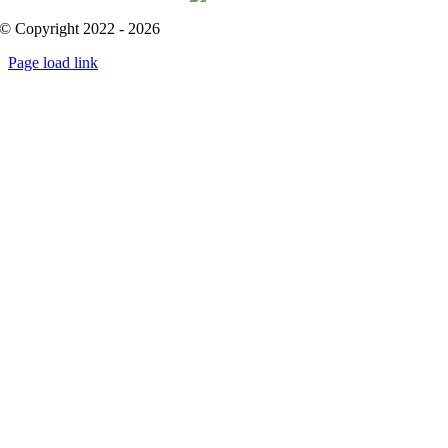
© Copyright 2022 - 2026
Page load link
Go
to
Top