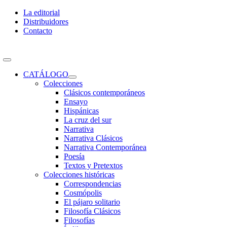
Skip
La editorial
to
Distribuidores
content
Contacto
Toggle
Navigation
CATÁLOGO
Colecciones
Clásicos contemporáneos
Ensayo
Hispánicas
La cruz del sur
Narrativa
Narrativa Clásicos
Narrativa Contemporánea
Poesía
Textos y Pretextos
Colecciones históricas
Correspondencias
Cosmópolis
El pájaro solitario
Filosofía Clásicos
Filosofías