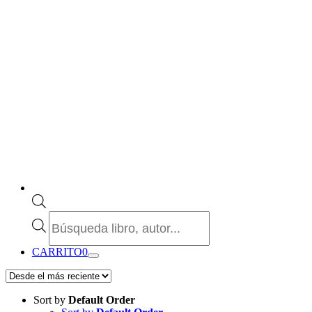
Búsqueda
de
productos
CARRITO
0
Sort by
Default Order