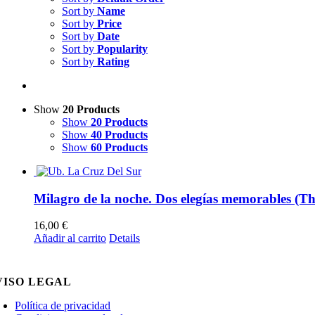
Sort by
Name
Sort by
Price
Sort by
Date
Sort by
Popularity
Sort by
Rating
Show
20 Products
Show
20 Products
Show
40 Products
Show
60 Products
Milagro de la noche. Dos elegías memorables (
16,00
€
Añadir al carrito
Details
VISO LEGAL
Política de privacidad