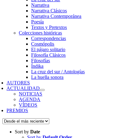
Narrativa
Narrativa Clásicos
Narrativa Contemporánea
Poesía
Textos y Pretextos
Colecciones históricas
Correspondencias
Cosmópolis
El pájaro solitario
Filosofía Clásicos
Filosofías
Índika
La cruz del sur / Antologías
La huella sonora
AUTORES
ACTUALIDAD
NOTICIAS
AGENDA
VÍDEOS
PREMIOS
Sort by
Date
Sort by
Default Order