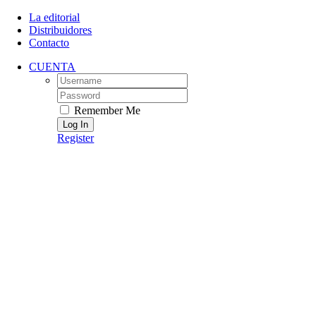
Skip
La editorial
to
Distribuidores
content
Contacto
CUENTA
Username:
Password:
Remember Me
Register