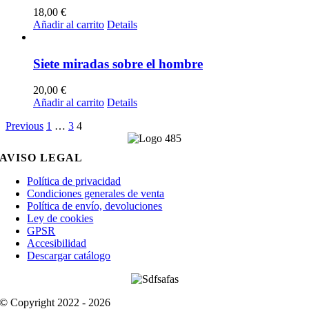
18,00
€
Añadir al carrito
Details
Siete miradas sobre el hombre
20,00
€
Añadir al carrito
Details
Previous
1
…
3
4
AVISO LEGAL
Política de privacidad
Condiciones generales de venta
Política de envío, devoluciones
Ley de cookies
GPSR
Accesibilidad
Descargar catálogo
© Copyright 2022 - 2026