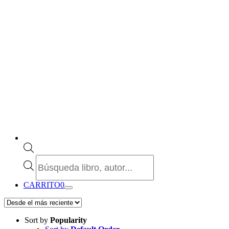
Búsqueda
de
productos
CARRITO
0
Sort by
Popularity