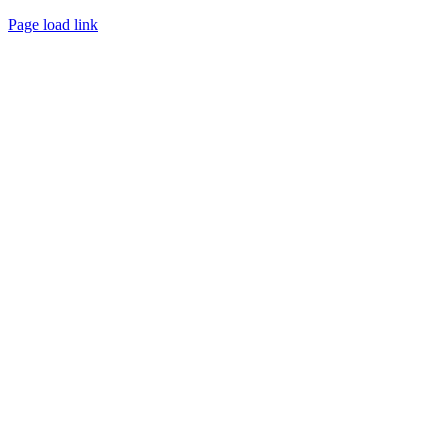
Page load link
Go
to
Top