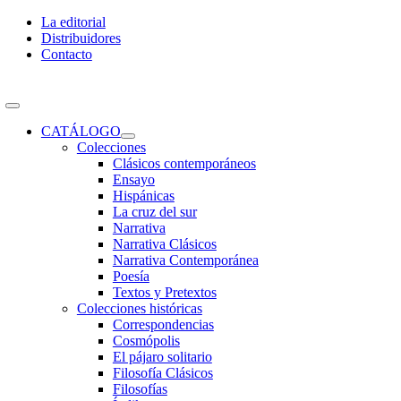
Skip
La editorial
to
Distribuidores
content
Contacto
Toggle
Navigation
CATÁLOGO
Colecciones
Clásicos contemporáneos
Ensayo
Hispánicas
La cruz del sur
Narrativa
Narrativa Clásicos
Narrativa Contemporánea
Poesía
Textos y Pretextos
Colecciones históricas
Correspondencias
Cosmópolis
El pájaro solitario
Filosofía Clásicos
Filosofías