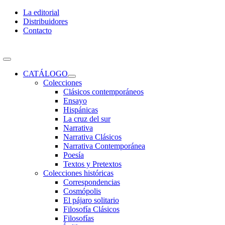
Skip
La editorial
to
Distribuidores
content
Contacto
Toggle
Navigation
CATÁLOGO
Colecciones
Clásicos contemporáneos
Ensayo
Hispánicas
La cruz del sur
Narrativa
Narrativa Clásicos
Narrativa Contemporánea
Poesía
Textos y Pretextos
Colecciones históricas
Correspondencias
Cosmópolis
El pájaro solitario
Filosofía Clásicos
Filosofías