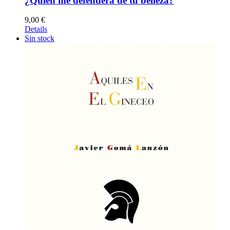
¿Quién me defenderá de tu belleza?
9,00
€
Details
Sin stock