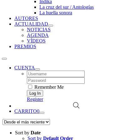
Índika
La cruz del sur / Antologías
La huella sonora
AUTORES
ACTUALIDAD
NOTICIAS
AGENDA
VÍDEOS
PREMIOS
CUENTA
Username:
Password:
Remember Me
Register
CARRITO
0
Sort by
Date
Sort by
Default Order