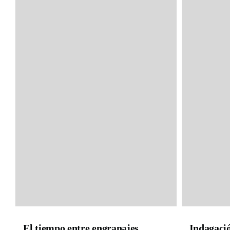
El tiempo entre engranajes
Indagació