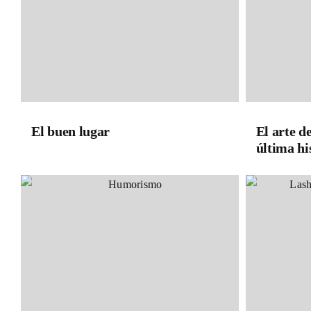
El buen lugar
El arte d
última hi