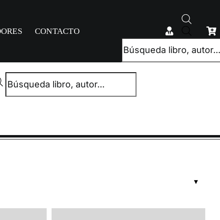
Búsqued
DORES
CONTACTO
de
producto
Búsqueda
de
productos