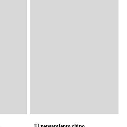
s
El pensamiento chino