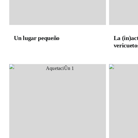
Un lugar pequeño
La (in)ac
vericueto