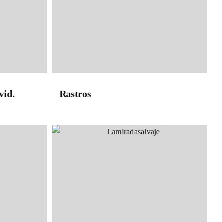
vid.
Rastros