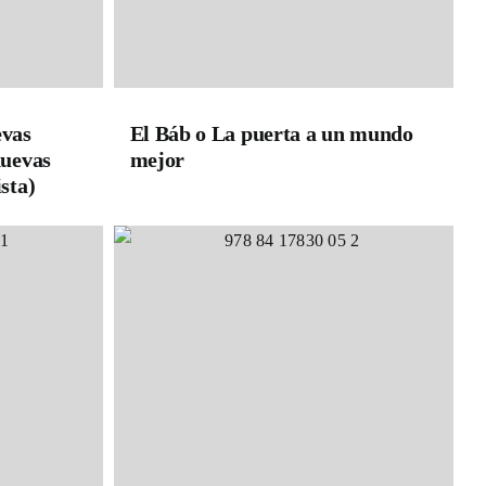
evas
El Báb o La puerta a un mundo
nuevas
mejor
sta)