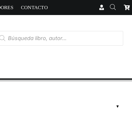
DORES
CONTACTO
úsqueda
e
oductos
RICAS
cias