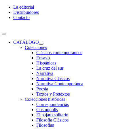
Skip
La editorial
to
Distribuidores
content
Contacto
Toggle
Navigation
CATÁLOGO
Colecciones
Clásicos contemporáneos
Ensayo
Hispánicas
La cruz del sur
Narrativa
Narrativa Clásicos
Narrativa Contemporánea
Poesía
Textos y Pretextos
Colecciones históricas
Correspondencias
Cosmópolis
El pájaro solitario
Filosofía Clásicos
Filosofías