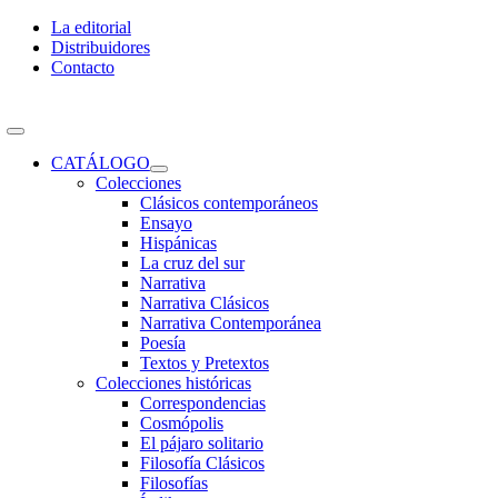
Skip
La editorial
to
Distribuidores
content
Contacto
Toggle
Navigation
CATÁLOGO
Colecciones
Clásicos contemporáneos
Ensayo
Hispánicas
La cruz del sur
Narrativa
Narrativa Clásicos
Narrativa Contemporánea
Poesía
Textos y Pretextos
Colecciones históricas
Correspondencias
Cosmópolis
El pájaro solitario
Filosofía Clásicos
Filosofías