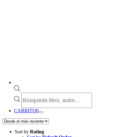
Búsqueda
de
productos
CARRITO
0
Sort by
Rating