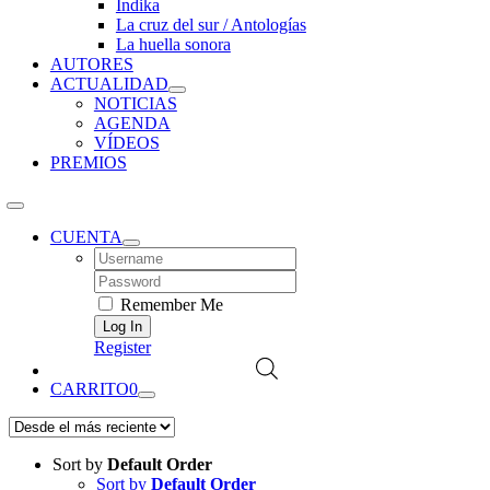
Índika
La cruz del sur / Antologías
La huella sonora
AUTORES
ACTUALIDAD
NOTICIAS
AGENDA
VÍDEOS
PREMIOS
CUENTA
Username:
Password:
Remember Me
Register
CARRITO
0
Sort by
Default Order
Sort by
Default Order