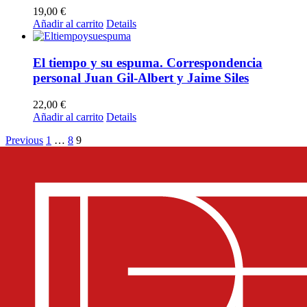
19,00
€
Añadir al carrito
Details
El tiempo y su espuma. Correspondencia
personal Juan Gil-Albert y Jaime Siles
22,00
€
Añadir al carrito
Details
Previous
1
…
8
9