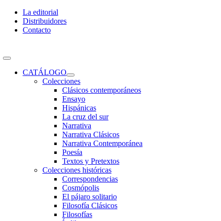
Skip
La editorial
to
Distribuidores
content
Contacto
Toggle
Navigation
CATÁLOGO
Colecciones
Clásicos contemporáneos
Ensayo
Hispánicas
La cruz del sur
Narrativa
Narrativa Clásicos
Narrativa Contemporánea
Poesía
Textos y Pretextos
Colecciones históricas
Correspondencias
Cosmópolis
El pájaro solitario
Filosofía Clásicos
Filosofías