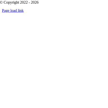
© Copyright 2022 - 2026
Page load link
Go
to
Top