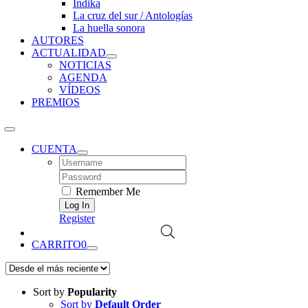
Índika
La cruz del sur / Antologías
La huella sonora
AUTORES
ACTUALIDAD
NOTICIAS
AGENDA
VÍDEOS
PREMIOS
CUENTA
Username:
Password:
Remember Me
Register
CARRITO
0
Sort by
Popularity
Sort by
Default Order