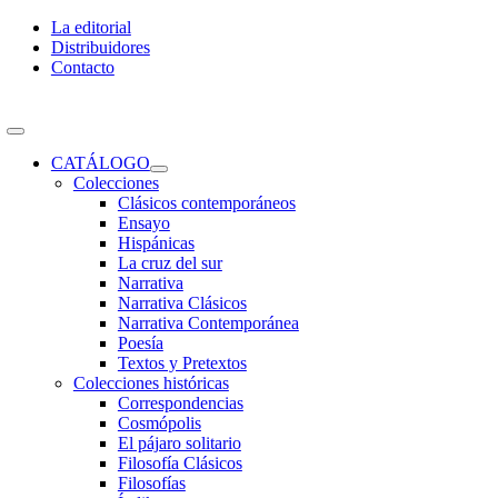
Skip
La editorial
to
Distribuidores
content
Contacto
Toggle
Navigation
CATÁLOGO
Colecciones
Clásicos contemporáneos
Ensayo
Hispánicas
La cruz del sur
Narrativa
Narrativa Clásicos
Narrativa Contemporánea
Poesía
Textos y Pretextos
Colecciones históricas
Correspondencias
Cosmópolis
El pájaro solitario
Filosofía Clásicos
Filosofías