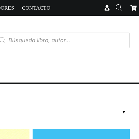
DORES
CONTACTO
úsqueda
e
oductos
RICAS
cias