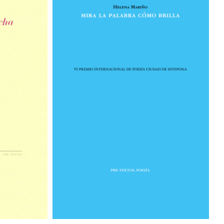
tario
sicos
r / Antologías
ora