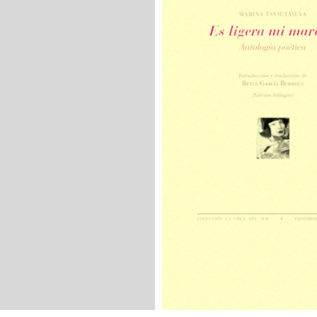
El pájaro soli
Filosofía Clá
Filosofías
Índika
La cruz del su
La huella son