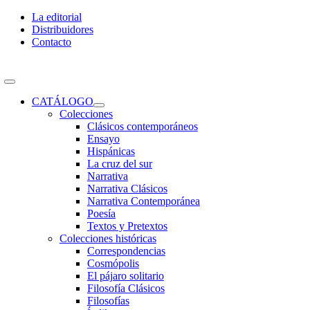
Skip
La editorial
to
Distribuidores
content
Contacto
Toggle
Navigation
CATÁLOGO
Colecciones
Clásicos contemporáneos
Ensayo
Hispánicas
La cruz del sur
Narrativa
Narrativa Clásicos
Narrativa Contemporánea
Poesía
Textos y Pretextos
Colecciones históricas
Correspondencias
Cosmópolis
El pájaro solitario
Filosofía Clásicos
Filosofías