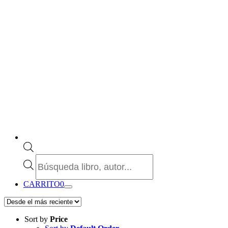
Búsqueda
de
productos
CARRITO
0
Sort by
Price