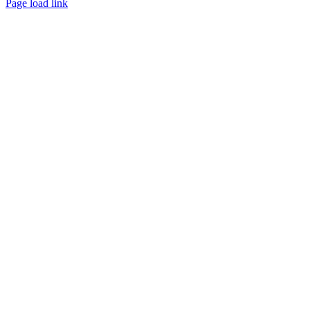
Page load link
Go
to
Top