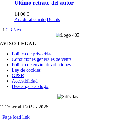
Último retrato del autor
14,00
€
Añadir al carrito
Details
1
2
3
Next
AVISO LEGAL
Política de privacidad
Condiciones generales de venta
Política de envío, devoluciones
Ley de cookies
GPSR
Accesibilidad
Descargar catálogo
© Copyright 2022 - 2026
Page load link
Go
to
Top