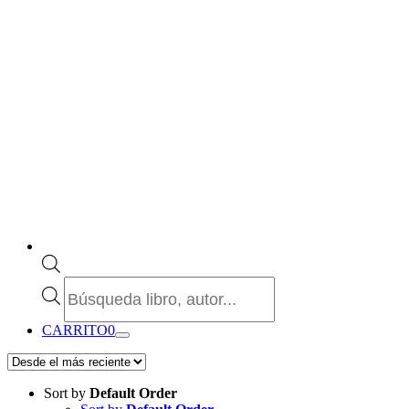
Búsqueda
de
productos
CARRITO
0
Sort by
Default Order