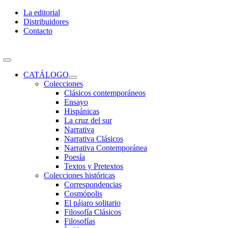
Skip
La editorial
to
Distribuidores
content
Contacto
Toggle
Navigation
CATÁLOGO
Colecciones
Clásicos contemporáneos
Ensayo
Hispánicas
La cruz del sur
Narrativa
Narrativa Clásicos
Narrativa Contemporánea
Poesía
Textos y Pretextos
Colecciones históricas
Correspondencias
Cosmópolis
El pájaro solitario
Filosofía Clásicos
Filosofías