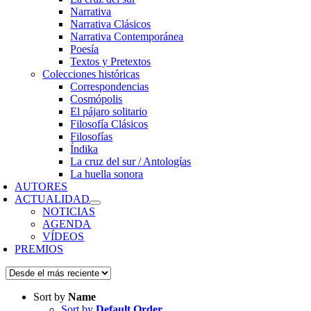
Narrativa
Narrativa Clásicos
Narrativa Contemporánea
Poesía
Textos y Pretextos
Colecciones históricas
Correspondencias
Cosmópolis
El pájaro solitario
Filosofía Clásicos
Filosofías
Índika
La cruz del sur / Antologías
La huella sonora
AUTORES
ACTUALIDAD
NOTICIAS
AGENDA
VÍDEOS
PREMIOS
Sort by
Name
Sort by
Default Order