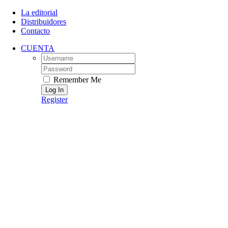
Skip
La editorial
to
Distribuidores
content
Contacto
CUENTA
Username:
Password:
Remember Me
Register