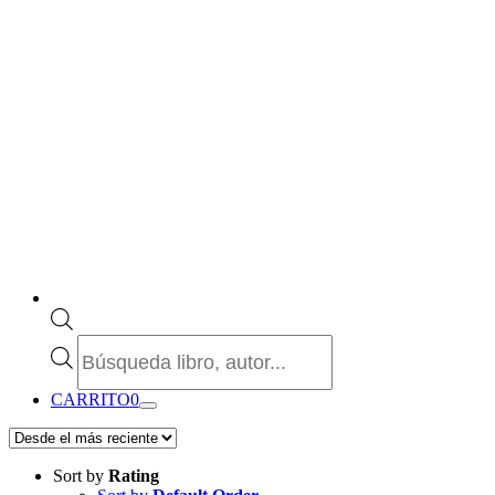
Búsqueda
de
productos
CARRITO
0
Sort by
Rating