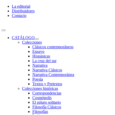
Skip
La editorial
to
Distribuidores
content
Contacto
Toggle
Navigation
CATÁLOGO
Colecciones
Clásicos contemporáneos
Ensayo
Hispánicas
La cruz del sur
Narrativa
Narrativa Clásicos
Narrativa Contemporánea
Poesía
Textos y Pretextos
Colecciones históricas
Correspondencias
Cosmópolis
El pájaro solitario
Filosofía Clásicos
Filosofías