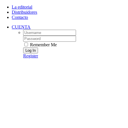
Skip
La editorial
to
Distribuidores
content
Contacto
CUENTA
Username:
Password:
Remember Me
Register