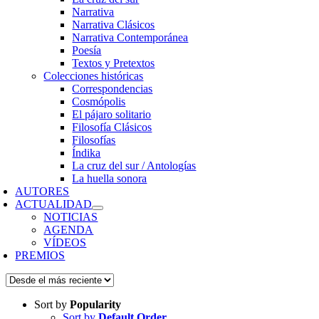
Narrativa
Narrativa Clásicos
Narrativa Contemporánea
Poesía
Textos y Pretextos
Colecciones históricas
Correspondencias
Cosmópolis
El pájaro solitario
Filosofía Clásicos
Filosofías
Índika
La cruz del sur / Antologías
La huella sonora
AUTORES
ACTUALIDAD
NOTICIAS
AGENDA
VÍDEOS
PREMIOS
Sort by
Popularity
Sort by
Default Order