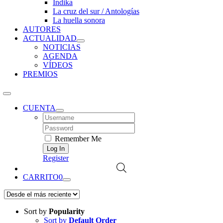
Índika
La cruz del sur / Antologías
La huella sonora
AUTORES
ACTUALIDAD
NOTICIAS
AGENDA
VÍDEOS
PREMIOS
CUENTA
Username:
Password:
Remember Me
Register
CARRITO
0
Sort by
Popularity
Sort by
Default Order