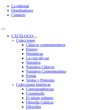
Skip
La editorial
to
Distribuidores
content
Contacto
Toggle
Navigation
CATÁLOGO
Colecciones
Clásicos contemporáneos
Ensayo
Hispánicas
La cruz del sur
Narrativa
Narrativa Clásicos
Narrativa Contemporánea
Poesía
Textos y Pretextos
Colecciones históricas
Correspondencias
Cosmópolis
El pájaro solitario
Filosofía Clásicos
Filosofías