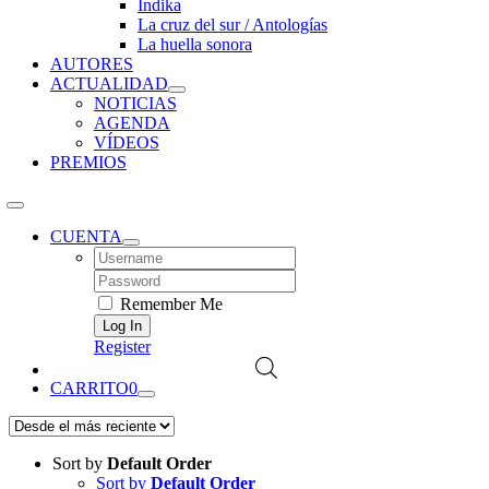
Índika
La cruz del sur / Antologías
La huella sonora
AUTORES
ACTUALIDAD
NOTICIAS
AGENDA
VÍDEOS
PREMIOS
CUENTA
Username:
Password:
Remember Me
Register
CARRITO
0
Sort by
Default Order
Sort by
Default Order