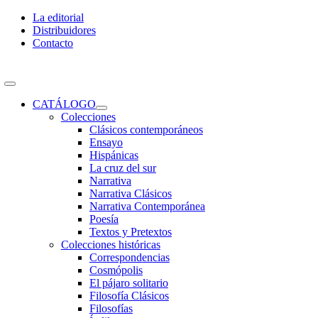
Skip
La editorial
to
Distribuidores
content
Contacto
Toggle
Navigation
CATÁLOGO
Colecciones
Clásicos contemporáneos
Ensayo
Hispánicas
La cruz del sur
Narrativa
Narrativa Clásicos
Narrativa Contemporánea
Poesía
Textos y Pretextos
Colecciones históricas
Correspondencias
Cosmópolis
El pájaro solitario
Filosofía Clásicos
Filosofías